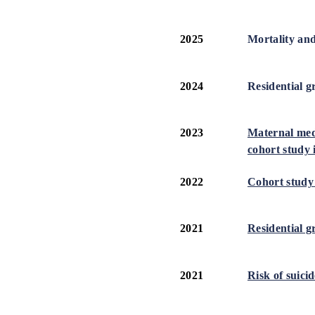
2025
Mortality and
2024
Residential g
2023
Maternal medi
cohort study 
2022
Cohort study o
2021
Residential g
2021
Risk of suici