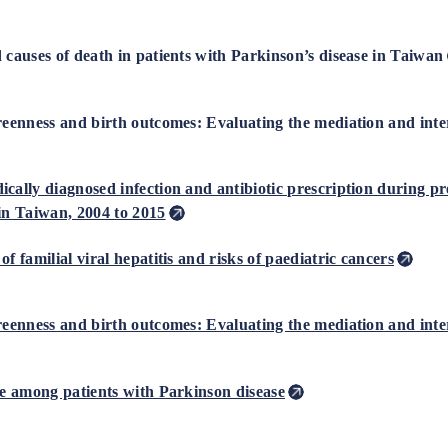
 causes of death in patients with Parkinson’s disease in Taiwan
reenness and birth outcomes: Evaluating the mediation and intera
cally diagnosed infection and antibiotic prescription during p
in Taiwan, 2004 to 2015
f familial viral hepatitis and risks of paediatric cancers
reenness and birth outcomes: Evaluating the mediation and intera
de among patients with Parkinson disease