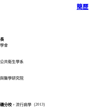
簡歷
書長
學會
公共衛生學系
與醫學研究院
2013
磯分校
，
流行病學
（
）